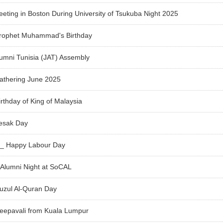
ting in Boston During University of Tsukuba Night 2025
rophet Muhammad's Birthday
umni Tunisia (JAT) Assembly
athering June 2025
rthday of King of Malaysia
esak Day
a_ Happy Labour Day
Alumni Night at SoCAL
uzul Al-Quran Day
eepavali from Kuala Lumpur