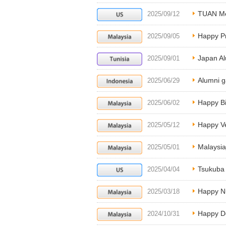
TUAN Mee
2025/09/12
Happy P
2025/09/05
Japan Al
2025/09/01
Alumni g
2025/06/29
Happy Bi
2025/06/02
Happy V
2025/05/12
Malaysi
2025/05/01
Tsukuba 
2025/04/04
Happy N
2025/03/18
Happy D
2024/10/31