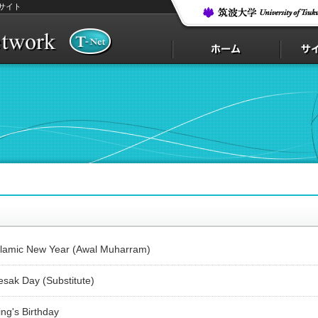
サイト
slamic New Year (Awal Muharram)
sak Day (Substitute)
ng's Birthday