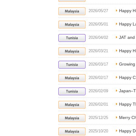
Happy Ha
2026/05/27
Happy L
2026/05/01
JAT and 
2026/04/02
Happy Har
2026/03/21
Growing 
2026/03/17
Happy C
2026/02/17
Japan–T
2026/02/09
Happy T
2026/02/01
Merry Ch
2025/12/25
Happy D
2025/10/20