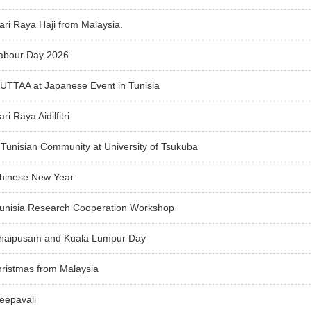
ri Raya Haji from Malaysia.
abour Day 2026
UTTAA at Japanese Event in Tunisia
i Raya Aidilfitri
Tunisian Community at University of Tsukuba
hinese New Year
unisia Research Cooperation Workshop
haipusam and Kuala Lumpur Day
ristmas from Malaysia
eepavali