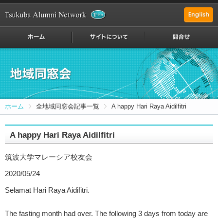
ホーム
全地域同窓会記事一覧
A happy Hari Raya Aidilfitri
A happy Hari Raya Aidilfitri
筑波大学マレーシア校友会
2020/05/24
Selamat Hari Raya Aidifitri.
The fasting month had over. The following 3 days from today are